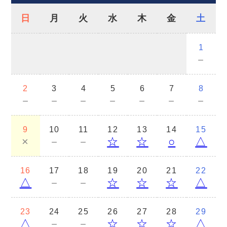
日
月
火
水
木
金
土
1
－
2
3
4
5
6
7
8
－
－
－
－
－
－
－
9
10
11
12
13
14
15
×
－
－
☆
☆
○
△
16
17
18
19
20
21
22
△
－
－
☆
☆
☆
△
23
24
25
26
27
28
29
△
－
－
☆
☆
☆
△