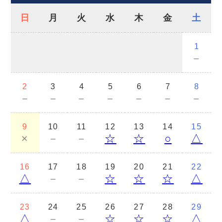
日
月
火
水
木
金
土
1
－
2
3
4
5
6
7
8
－
－
－
－
－
－
－
9
10
11
12
13
14
15
×
－
－
☆
☆
○
△
16
17
18
19
20
21
22
△
－
－
☆
☆
☆
△
23
24
25
26
27
28
29
△
－
－
☆
☆
☆
△