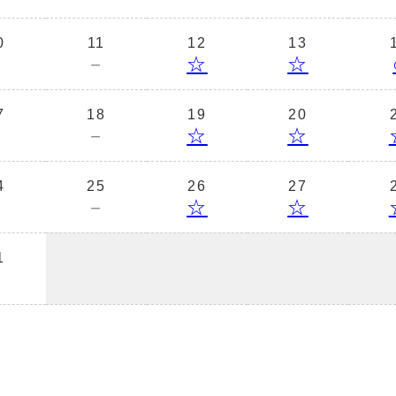
0
11
12
13
－
－
☆
☆
7
18
19
20
－
－
☆
☆
4
25
26
27
－
－
☆
☆
1
－