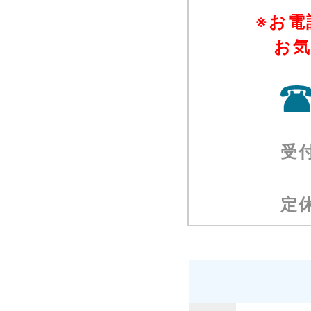
※お電
お
受
定