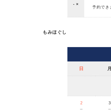
- ×
予約でき
もみほぐし
日
2
－