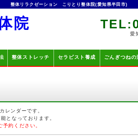
整体リラクゼーション
こりとり整体院(愛知県半田市)
体院
TEL:
愛
法
整体ストレッチ
セラピスト養成
ごんぎつねの
カレンダーです。
可能となっております。
ご予約ください。