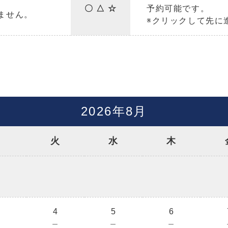
〇 △ ☆
予約可能です。
ません。
※クリックして先に
2026年8月
月
火
水
木
3
4
5
6
－
－
－
－