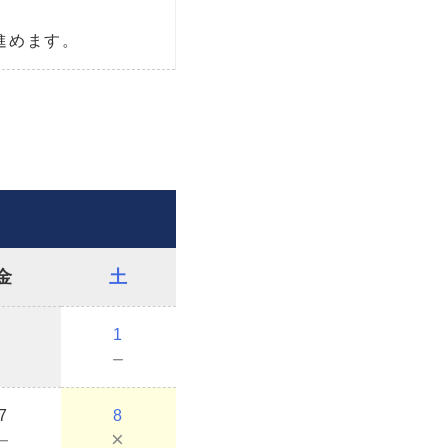
進めます。
金
土
1
－
7
8
－
×