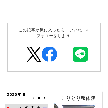
この記事が気に入ったら、いいね！&
フォローをしよう!
2026年 8
こりとり整体院
月
日
月
火
水
木
金
土